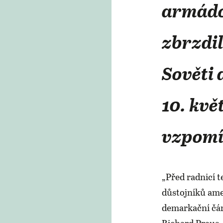
armádou
zbrzdil
Sověti 
10. kvě
vzpomí
„Před radnicí 
důstojníků ame
demarkační čár
Richard Praus,