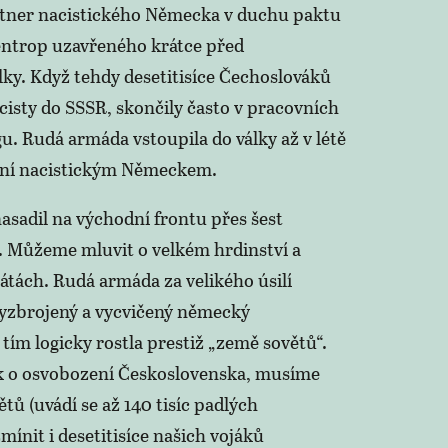
rtner nacistického Německa v duchu paktu
ntrop uzavřeného krátce před
ky. Když tehdy desetitisíce Čechoslováků
cisty do SSSR, skončily často v pracovních
u. Rudá armáda vstoupila do války až v létě
ení nacistickým Německem.
asadil na východní frontu přes šest
. Můžeme mluvit o velkém hrdinství a
átách. Rudá armáda za velikého úsilí
vyzbrojený a vycvičený německý
ím logicky rostla prestiž „země sovětů“.
k o osvobození Československa, musíme
ětů (uvádí se až 140 tisíc padlých
ínit i desetitisíce našich vojáků