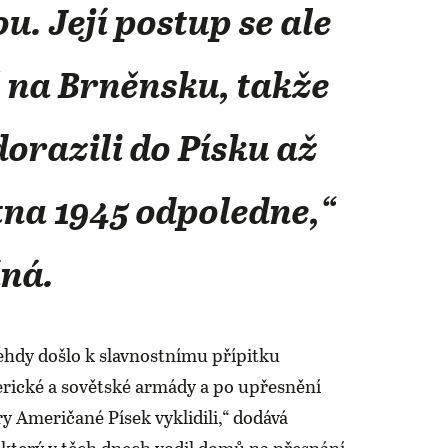
. Její postup se ale
 na Brněnsku, takže
dorazili do Písku až
tna 1945 odpoledne,“
ná.
tehdy došlo k slavnostnímu přípitku
rické a sovětské armády a po upřesnění
y Američané Písek vyklidili,“ dodává
 který v těch dnech vodil domů na přespání