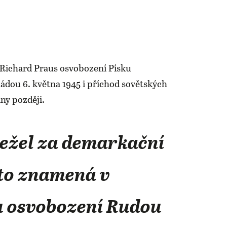
l Richard Praus osvobození Písku
dou 6. května 1945 i příchod sovětských
dny později.
ležel za demarkační
 to znamená v
u osvobození Rudou