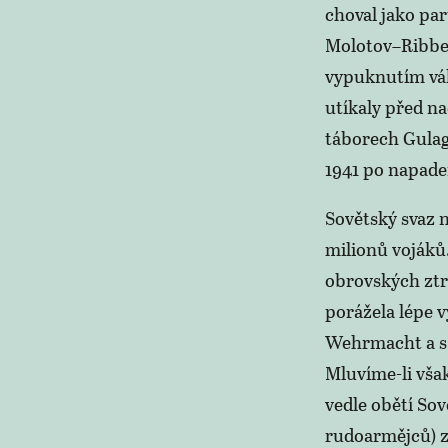
choval jako pa
Molotov–Ribbe
vypuknutím vál
utíkaly před na
táborech Gulag
1941 po napad
Sovětský svaz n
milionů vojáků
obrovských ztr
porážela lépe 
Wehrmacht a s t
Mluvíme-li vša
vedle obětí Sov
rudoarmějců) zm