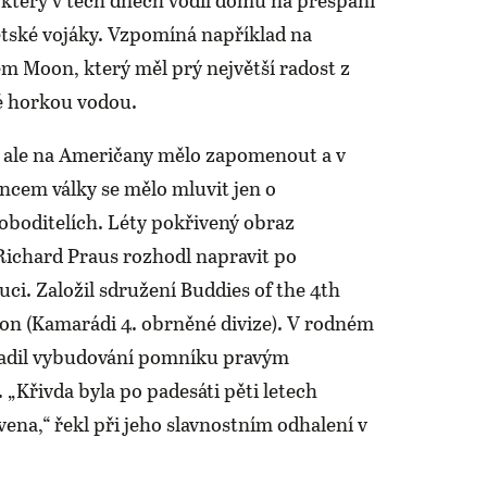
ětské vojáky. Vzpomíná například na
m Moon, který měl prý největší radost z
é horkou vodou.
e ale na Američany mělo zapomenout a v
oncem války se mělo mluvit jen o
oboditelích. Léty pokřivený obraz
Richard Praus rozhodl napravit po
ci. Založil sdružení Buddies of the 4th
on (Kamarádi 4. obrněné divize). V rodném
sadil vybudování pomníku pravým
„Křivda byla po padesáti pěti letech
ena,“ řekl při jeho slavnostním odhalení v