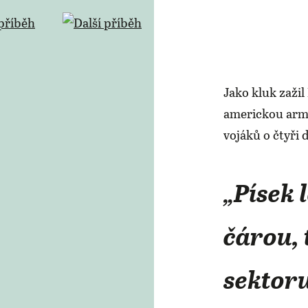
Jako kluk zaži
americkou armá
vojáků o čtyři 
„Písek 
čárou,
sektor