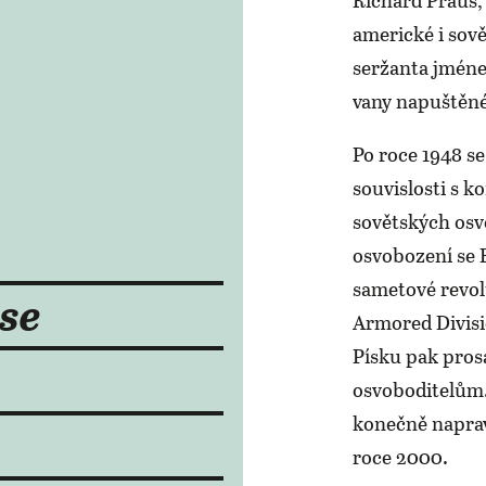
americké i sov
seržanta jméne
vany napuštěn
Po roce 1948 s
souvislosti s k
sovětských osv
osvobození se 
sametové revolu
 se
Armored Divisi
Písku pak pro
osvoboditelům. 
konečně naprav
roce 2000.