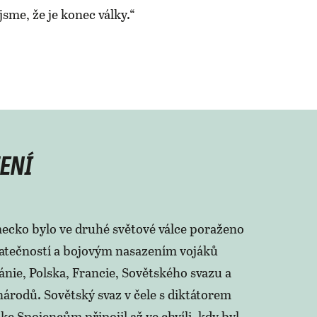
jsme, že je konec války.“
ENÍ
ecko bylo ve druhé světové válce poraženo
atečností a bojovým nasazením vojáků
ánie, Polska, Francie, Sovětského svazu a
národů. Sovětský svaz v čele s diktátorem
 ke Spojencům připojil až ve chvíli, kdy byl