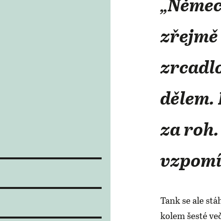
„Němec
zřejmě
zrcadlo
dělem.
za roh.
vzpomín
Tank se ale stá
kolem šesté več