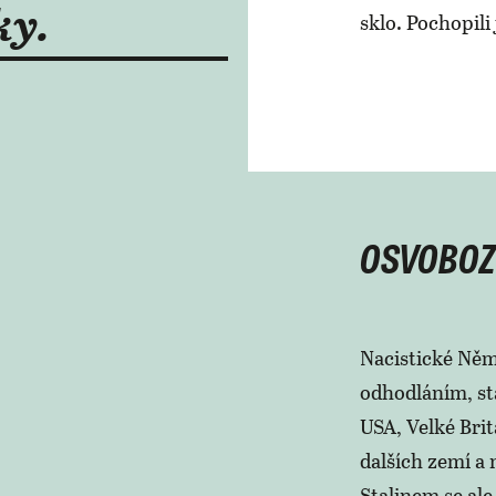
ky.
sklo. Pochopili 
OSVOBOZ
Nacistické Něm
odhodláním, st
USA, Velké Brit
dalších zemí a 
Stalinem se ale