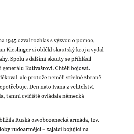
na 1945 ozval rozhlas s výzvou o pomoc,
an Kieslinger si oblékl skautský kroj a vydal
ahy. Spolu s dalšími skauty se přihlásil
ní generálu Kutlvašrovi. Chtěli bojovat.
ěkoval, ale protože neměli střelné zbraně,
nepotřebuje. Den nato Ivana z velitelství
la, tamní cvičiště ovládala německá
 blížila Ruská osvobozenecká armáda, tzv.
 doby rudoarmějci – zajatci bojující na