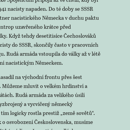
941 nacisty napaden. Do té doby se SSSR
rtner nacistického Německa v duchu paktu
ntrop uzavřeného krátce před
ky. Když tehdy desetitisíce Čechoslováků
cisty do SSSR, skončily často v pracovních
u. Rudá armáda vstoupila do války až v létě
ení nacistickým Německem.
asadil na východní frontu přes šest
. Můžeme mluvit o velkém hrdinství a
átách. Rudá armáda za velikého úsilí
vyzbrojený a vycvičený německý
ím logicky rostla prestiž „země sovětů“.
k o osvobození Československa, musíme