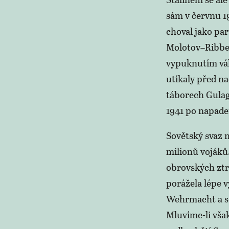
sám v červnu 1
choval jako pa
Molotov–Ribbe
vypuknutím vál
utíkaly před na
táborech Gulag
1941 po napad
Sovětský svaz n
milionů vojáků
obrovských ztr
porážela lépe 
Wehrmacht a s t
Mluvíme-li vša