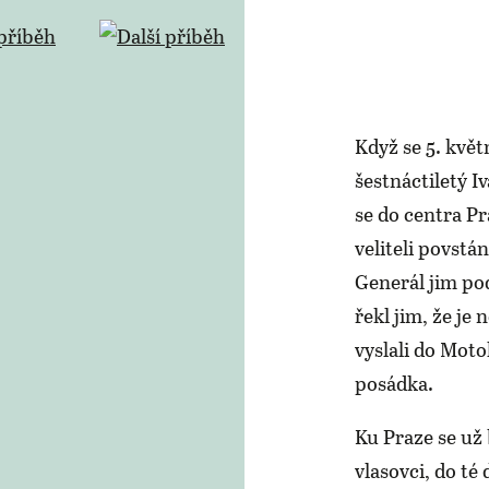
Když se 5. květ
šestnáctiletý Iv
se do centra Pr
veliteli povstá
Generál jim pod
řekl jim, že je 
vyslali do Moto
posádka.
Ku Praze se už
vlasovci, do té