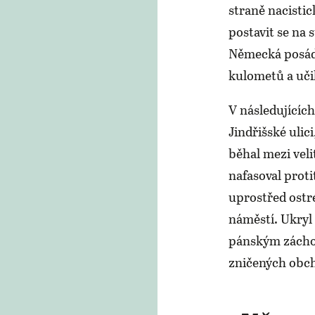
straně nacisti
postavit se na
Německá posádk
kulometů a učili
V následujícíc
Jindřišské ulic
běhal mezi veli
nafasoval proti
uprostřed ostr
náměstí. Ukryl
pánským zácho
zničených obcho