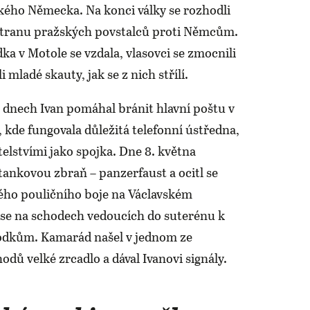
ckého Německa. Na konci války se rozhodli
 stranu pražských povstalců proti Němcům.
a v Motole se vzdala, vlasovci se zmocnili
 mladé skauty, jak se z nich střílí.
h dnech Ivan pomáhal bránit hlavní poštu v
i, kde fungovala důležitá telefonní ústředna,
telstvími jako spojka. Dne 8. května
tankovou zbraň – panzerfaust a ocitl se
ého pouličního boje na Václavském
 se na schodech vedoucích do suterénu k
dkům. Kamarád našel v jednom ze
dů velké zrcadlo a dával Ivanovi signály.